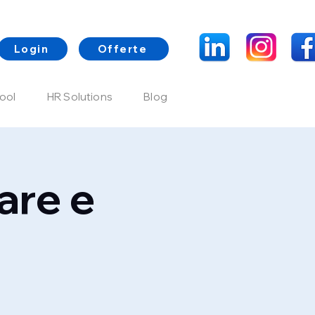
Login
Offerte
ool
HR Solutions
Blog
are e