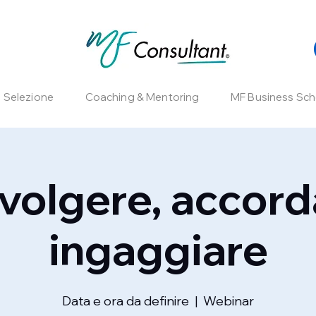
e Selezione
Coaching & Mentoring
MF Business Sch
volgere, accord
ingaggiare
Data e ora da definire
  |  
Webinar