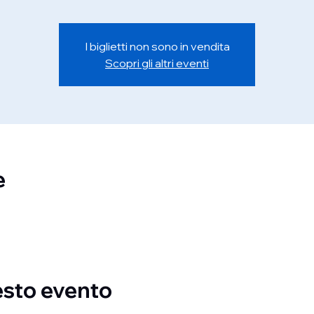
I biglietti non sono in vendita
Scopri gli altri eventi
e
esto evento