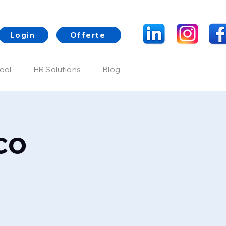
Login
Offerte
ool
HR Solutions
Blog
co