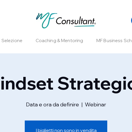
e Selezione
Coaching & Mentoring
MF Business Sch
indset Strategi
Data e ora da definire
  |  
Webinar
I biglietti non sono in vendita