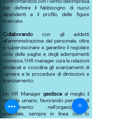
confrontandosi con i vertici dell’impresa
per definire il fabbisogno di nuovi
dipendenti e il profilo delle figure
ricercate.
Collaborando
con gli addetti
all’amministrazione del personale, oltre
a supervisionare e garantire il regolare
ciclo delle paghe e degli adempimenti
connessi, l’HR manager cura le relazioni
sindacali e coordina gli avanzamenti di
carriera e le procedure di dimissioni e
licenziamento.
Un HR Manager
gestisce
al meglio il
capitale umano, favorendo percorsi di
⭐
cambiamento nell’organizzazione
aziendale, sempre in linea con lo
sviluppo e l’evoluzione delle tendenze
nel mondo del lavoro.