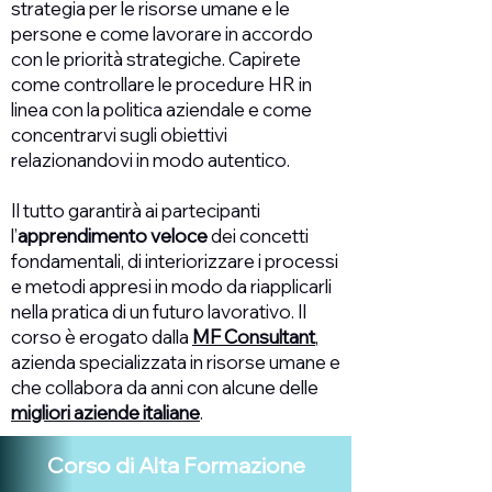
strategia per le risorse umane e le
persone e come lavorare in accordo
con le priorità strategiche. Capirete
come controllare le procedure HR in
linea con la politica aziendale e come
concentrarvi sugli obiettivi
relazionandovi in modo autentico.
Il tutto garantirà ai partecipanti
l’
apprendimento veloce
dei concetti
fondamentali, di interiorizzare i processi
e metodi appresi in modo da riapplicarli
nella pratica di un futuro lavorativo. Il
corso è erogato dalla
MF Consultant
,
azienda specializzata in risorse umane e
che collabora da anni con alcune delle
migliori aziende italiane
.
Corso di Alta
Formazione