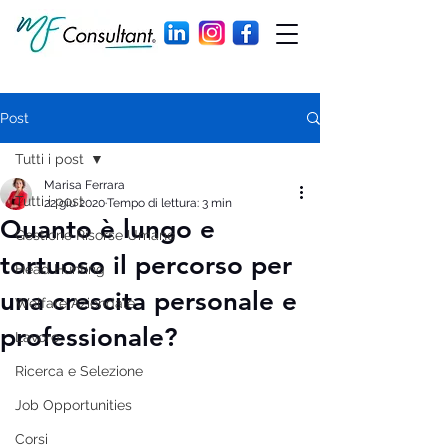
Post
Tutti i post
Marisa Ferrara
Tutti i post
22 giu 2020
Tempo di lettura: 3 min
Quanto è lungo e
Gestione Risorse Umane
tortuoso il percorso per
Head Hunting
una crescita personale e
Welfare Aziendale
professionale?
Lavoro
Ricerca e Selezione
Job Opportunities
Corsi