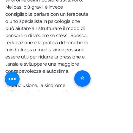
Nei casi più gravi, è invece 
consigliabile parlare con un terapeuta 
o uno specialista in psicologia che 
può aiutare a ristrutturare il modo di 
pensare e di vedere se stessi. Spesso, 
l'educazione e la pratica di tecniche di 
mindfulness o meditazione possono 
essere utili per ridurre la pressione e 
l'ansia e sviluppare una maggiore 
consapevolezza e autostima. 
⭐
In conclusione, la sindrome 
dell'impostore è una condizione 
psicologica che può limitare 
gravemente la vita di una persona e 
la sua capacità di godere dei propri 
successi. Tuttavia, con l'adeguata 
informazione, supporto e cura, è 