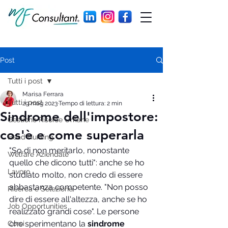
Post
Tutti i post
Marisa Ferrara
Tutti i post
29 mag 2023
Tempo di lettura: 2 min
Sindrome dell'impostore:
Gestione Risorse Umane
cos'è e come superarla
Head Hunting
"So di non meritarlo, nonostante 
Welfare Aziendale
quello che dicono tutti": anche se ho 
Lavoro
studiato molto, non credo di essere 
abbastanza competente. "Non posso 
Ricerca e Selezione
dire di essere all'altezza, anche se ho 
Job Opportunities
realizzato grandi cose". Le persone 
che sperimentano la 
sindrome 
Corsi