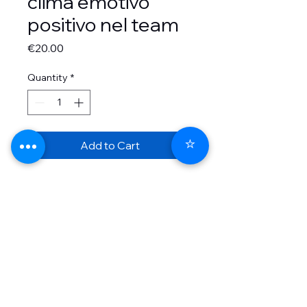
clima emotivo
positivo nel team
Price
€20.00
Quantity
*
⭐
Add to Cart
Pillola Formativa di MF
Consultant dedicata a Come
creare un clima emotivo
positivo nel team
MF Consultant S.a.s di Marisa Ferrara &