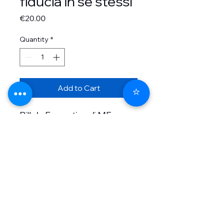
fiducia in se stessi
Price
€20.00
Quantity
*
Add to Cart
⭐
Pillola Formativa di MF
Consultant dedicata a
Empowerment e fiducia in
se stessi
MF Consultant S.a.s di Marisa Ferrara &
C | P.I.
02151970387