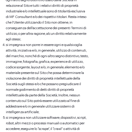
ogni altro segno distintivo usato dalla Società in
relazione al Sito e tutti i relativi diritti di proprietà
industriale e/o intellettuale sono di titolarità esclusiva
di MF Consultant e/o dei rispettivi titolari. Resta inteso
che l’Utente utilizzando il Sito non ottiene, in
conseguenza dell’accettazione dei presenti Termini di
utilizzo, o per altra ragione, alcun diritto relativamente
agli stessi;
si impegna a non porre in essere ogni e qualsivoglia
attività, iniziativa e/o, in generale, utilizzo di contenuti,
del marchio, nonché di ogni altro segno distintivo, testo,
immagine, fotografia, grafica, experience di utilizzo,
codice sorgente, layout e/o, in generale, elemento e/o
materiale presente sul Sito che possa determinare la
violazione dei diritti di proprietà intellettuale della
Società sugli stessi e/o che possano pregiudicare il
normale godimento di detti diritti di proprietà
intellettuale da parte della Società; Inoltre, nessun
contenuto sul Sito potrà essere utilizzato al fine di
addestrare e/o in generale utilizzare sistemi di
intelligenza artificiale;
si impegna a non utilizzare software, dispositivi, script,
robot, altri mezzi o processi manuali o automatici per
accedere, eseguire lo “scrape”, il “crawl” o attività di