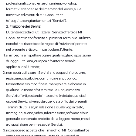
professionali, consulenze di carriera, workshop
formativi e tendenze del mercato del lavoro, sulle
iniziative ed eventi di MF Consultant.
(di seguito congiuntamente i “Servizi”).
2.
Fruizione dei Servizi
L’Utente accetta di utilizzare i Servizi offerti da MF
Consultant in conformità ai presenti Termini di utilizzo,
nonché nel rispetto delle regole di fruizione riportate
nel presente articolo. In particolare, l’Utente:
si impegna a rispettare ogni e qualsivoglia disposizione
di legge – italiana, europea e/o internazionale –
applicabile all’Utente;
non potrà utilizzare i Servizi allo scopo di riprodurre,
registrare, distribuire, comunicare al pubblico,
trasmettere e/o modificare, manipolare, elaborare in
qualunque modo e/o tramite qualunque mezzo i
Servizi offerti, restando inteso che è vietato qualsiasi
uso dei Servizi diverso da quello stabilito dai presenti
Termini di utilizzo, in relazione a qualsivoglia testo,
immagine, suono, video, informazione, software e/o in
generale, contenuto protetto dalla legge o meno, messi
a disposizione per mezzo dei Servizi;
riconosce ed accetta che il marchio “MF Consultant”, e