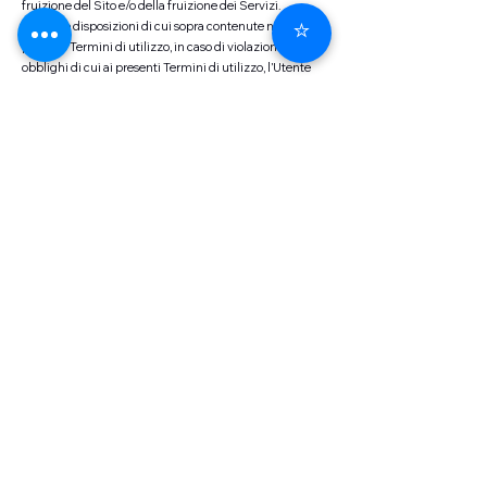
fruizione del Sito e/o della fruizione dei Servizi.
⭐
Ferme le disposizioni di cui sopra contenute nei
presenti Termini di utilizzo, in caso di violazione degli
obblighi di cui ai presenti Termini di utilizzo, l’Utente
sarà tenuto a manlevare e tenere indenne la Società da
ogni e qualsivoglia danno, costo, spesa, perdita,
risarcimento, penale, azione, contestazione, istanza e/o,
in generale, conseguenza pregiudizievole che la
Società dovesse subire a causa di tale inadempimento
e/o dalla violazione da parte dell’Utente dei Termini di
utilizzo e/o della vigente normativa nazionale, europea
ed internazionale ad esso applicabile.
6.
Trattamento dei Dati Personali
Ai fini dell’erogazione del Servizi MF Consultant tratta i
dati personali degli Utenti nel rispetto della normativa
applicabile in materia di protezione di protezione dei
dati personali, incluso il Regolamento (UE) 2016/679
(“GDPR”) secondo le modalità descritte
nell’informativa privacy disponibile al seguente link
https://www.mfconsultant.it/privacy-policy
.
7.
Miscellanea
L’eventuale tolleranza della Società verso
comportamenti dell’Utente posti in essere in violazione
di una qualunque disposizione dei presenti Termini di