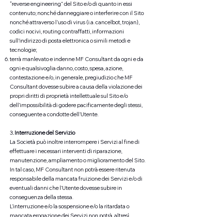
“reverse engineering” del Sito e/o di quanto in essi
contenuto; nonché danneggiare o interferire con il Sito
nonché attraverso l’uso di virus (i.a. cancelbot, trojan),
codici nocivi, routing contraffatti, informazioni
sull'indirizzo di posta elettronica o simili metodi e
tecnologie;
terrà manlevato e indenne MF Consultant da ogni e da
ogni e qualsivoglia danno, costo, spesa, azione,
contestazione e/o, in generale, pregiudizio che MF
Consultant dovesse subire a causa della violazione dei
propri diritti di proprietà intellettuale sul Sito e/o
dell’impossibilità di godere pacificamente degli stessi,
conseguente a condotte dell’Utente.
3
. Interruzione del Servizio
La Società può inoltre interrompere i Servizi al fine di
effettuare i necessari interventi di riparazione,
manutenzione, ampliamento o miglioramento del Sito.
In tal caso, MF Consultant non potrà essere ritenuta
responsabile della mancata fruizione dei Servizi e/o di
eventuali danni che l’Utente dovesse subire in
conseguenza della stessa.
L’interruzione e/o la sospensione e/o la ritardata o
mancata erogazione dei Servizi non potrà, altresì,