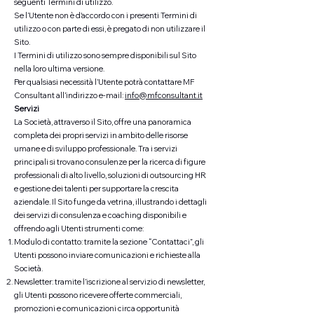
seguenti Termini di utilizzo.
Se l’Utente non è d'accordo con i presenti Termini di
utilizzo o con parte di essi, è pregato di non utilizzare il
Sito.
I Termini di utilizzo sono sempre disponibili sul Sito
nella loro ultima versione.
Per qualsiasi necessità l’Utente potrà contattare MF
Consultant all’indirizzo e-mail:
info@mfconsultant.it
Servizi
La Società, attraverso il Sito, offre una panoramica
completa dei propri servizi in ambito delle risorse
umane e di sviluppo professionale. Tra i servizi
principali si trovano consulenze per la ricerca di figure
professionali di alto livello, soluzioni di outsourcing HR
e gestione dei talenti per supportare la crescita
aziendale. Il Sito funge da vetrina, illustrando i dettagli
dei servizi di consulenza e coaching disponibili e
offrendo agli Utenti strumenti come:
Modulo di contatto: tramite la sezione “Contattaci”, gli
Utenti possono inviare comunicazioni e richieste alla
Società.
Newsletter: tramite l’iscrizione al servizio di newsletter,
gli Utenti possono ricevere offerte commerciali,
promozioni e comunicazioni circa opportunità