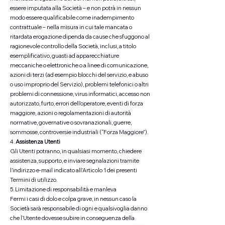
essere imputata alla Società – e non potrà in nessun
modo essere qualificabile come inadempimento
contrattuale – nella misura in cui tale mancata o
ritardata erogazione dipenda da cause che sfuggono al
ragionevole controllo della Società, inclusi, a titolo
esemplificativo, guasti ad apparecchiature
meccaniche o elettroniche o a linee di comunicazione,
azioni di terzi (ad esempio blocchi del servizio, e abuso
o uso improprio del Servizio), problemi telefonici o altri
problemi di connessione, virus informatici, accesso non
autorizzato, furto, errori dell’operatore, eventi di forza
maggiore, azioni o regolamentazioni di autorità
normative, governative o sovranazionali, guerre,
sommosse, controversie industriali (“Forza Maggiore”).
4.
Assistenza Utenti
Gli Utenti potranno, in qualsiasi momento, chiedere
assistenza, supporto, e inviare segnalazioni tramite
l’indirizzo e-mail indicato all’Articolo 1 dei presenti
Termini di utilizzo.
5. Limitazione di responsabilità e manleva
Fermi i casi di dolo e colpa grave, in nessun caso la
Società sarà responsabile di ogni e qualsivoglia danno
che l’Utente dovesse subire in conseguenza della