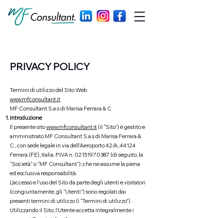
PRIVACY POLICY
Termini di utilizzo del Sito Web
www.mfconsultant.it
MF Consultant S.a.s di Marisa Ferrara & C
Introduzione
Il presente sito
www.mfconsultant.it
(il “Sito”) è gestito e
amministrato MF Consultant S.a.s di Marisa Ferrara &
C., con sede legale in via dell'Aeroporto 42/A, 44124
Ferrara (FE), Italia. P.IVA n.
02151970387
(di seguito, la
“Società” o “MF Consultant”), che ne assume la piena
ed esclusiva responsabilità.
L’accesso e l’uso del Sito da parte degli utenti e visitatori
(congiuntamente, gli “Utenti”) sono regolati dai
presenti termini di utilizzo (i “Termini di utilizzo”).
Utilizzando il Sito, l’Utente accetta integralmente i