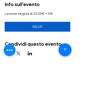
Info sull'evento
Lezione singola di 20,00€ + IVA.
RSVP
Condividi questo evento
⭐
MF Consultant S.a.s di Marisa Ferrara &
C
P.I./C.F
02151970387
REA 252967
Tel
|
info@mfconsultant.it
0532 091344
Privacy Policy
-
Cookie Policy
-
Terms of
Use