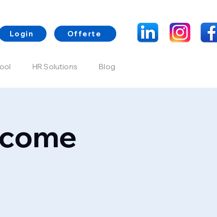
Login
Offerte
ool
HR Solutions
Blog
: come