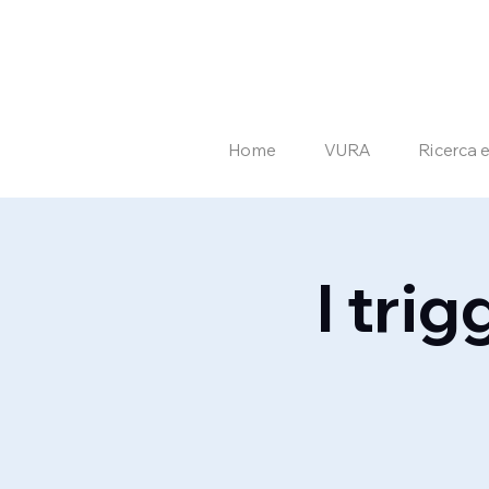
Home
VURA
Ricerca 
I tri