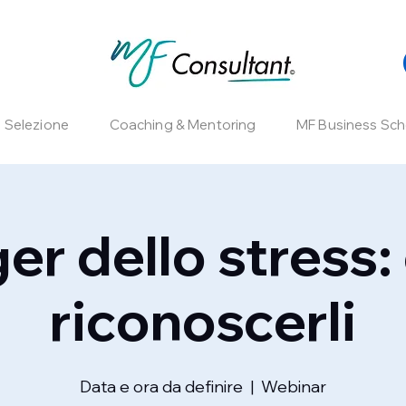
e Selezione
Coaching & Mentoring
MF Business Sch
gger dello stress
riconoscerli
Data e ora da definire
  |  
Webinar