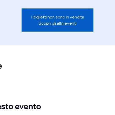
I biglietti non sono in vendita
Scopri gli altri eventi
e
esto evento