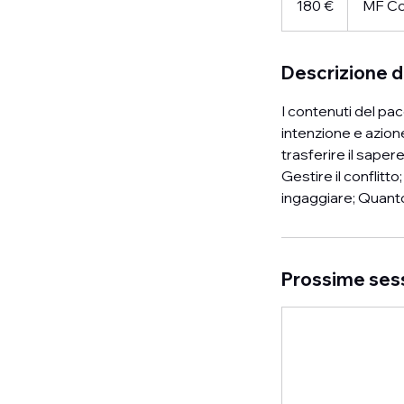
180 €
MF Co
Descrizione d
I contenuti del pa
intenzione e azion
trasferire il saper
Gestire il conflit
ingaggiare; Quanto
Prossime ses