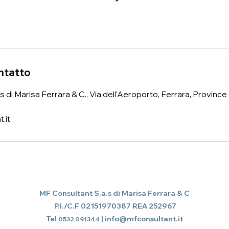
ontatto
 di Marisa Ferrara & C., Via dell'Aeroporto, Ferrara, Province o
.it
MF Consultant S.a.s di Marisa Ferrara & C
P.I./C.F 02151970387 REA 252967
Tel
|
info@mfconsultant.it
0532 091344