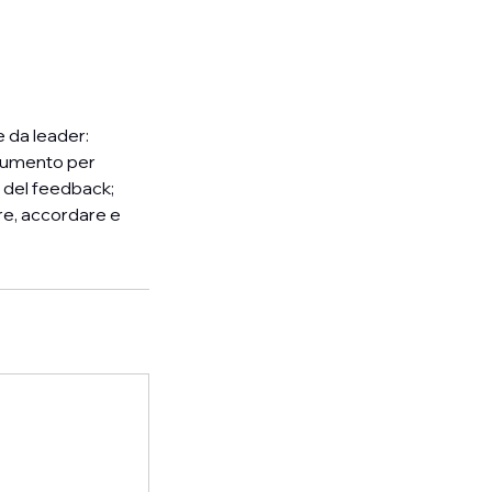
 da leader:
trumento per
o del feedback;
ere, accordare e