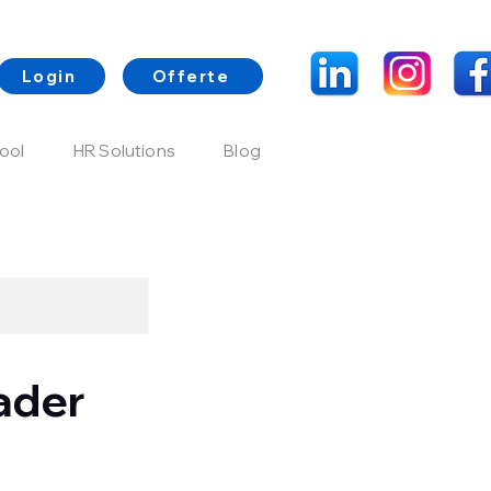
Login
Offerte
ool
HR Solutions
Blog
ader