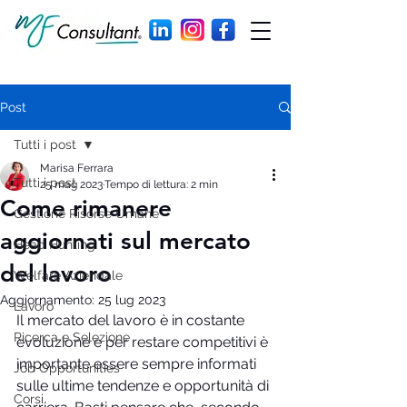
Post
Tutti i post
Marisa Ferrara
Tutti i post
25 mag 2023
Tempo di lettura: 2 min
Come rimanere
Gestione Risorse Umane
aggiornati sul mercato
Head Hunting
del lavoro
Welfare Aziendale
Aggiornamento:
25 lug 2023
Lavoro
Il mercato del lavoro è in costante 
Ricerca e Selezione
evoluzione e per restare competitivi è 
importante essere sempre informati 
Job Opportunities
sulle ultime tendenze e opportunità di 
Corsi