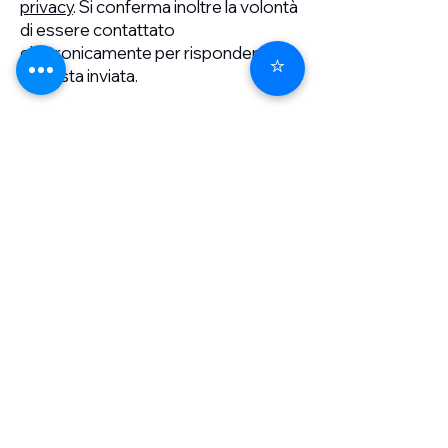
privacy
. Si conferma inoltre la volontà
di essere contattato
elettronicamente per rispondere alla
⭐
richiesta inviata.
Orari di apertura
9:00 am – 18:00 pm
Lun - Ven