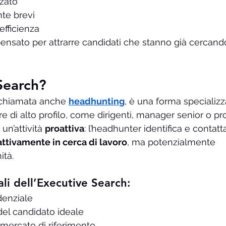
zato
te brevi
’efficienza
pensato per attrarre candidati che stanno già cercand
Search?
 chiamata anche 
headhunting
, è una forma specializz
e di alto profilo, come dirigenti, manager senior o prof
un’attività 
proattiva
: l’headhunter identifica e contatt
attivamente in cerca di lavoro
, ma potenzialmente 
ità.
ali dell’Executive Search:
denziale
 del candidato ideale
 mercato di riferimento