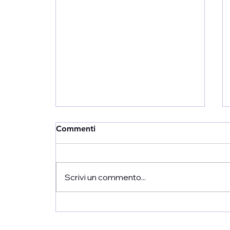
Commenti
Scrivi un commento...
Differenza tra RPO e BPO