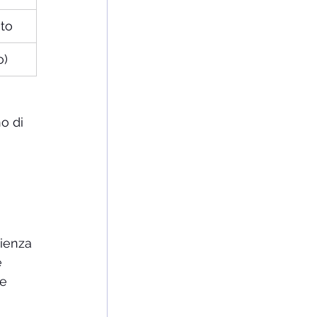
ato
o)
o di 
ienza 
e 
e 