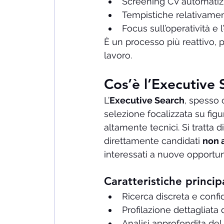
Screening CV automatiz
Tempistiche relativamen
Focus sull’operatività e l
È un processo più reattivo, 
lavoro.
Cos’è l’Executive 
L’
Executive Search
, spesso
selezione focalizzata su figur
altamente tecnici. Si tratta di 
direttamente candidati 
non 
interessati a nuove opportun
Caratteristiche princip
Ricerca discreta e confi
Profilazione dettagliata
Analisi approfondita del