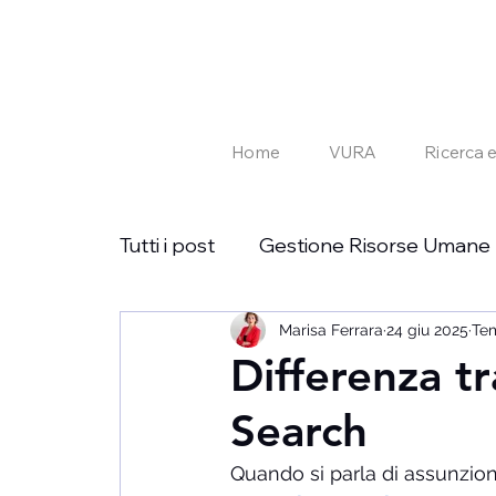
Home
VURA
Ricerca 
Tutti i post
Gestione Risorse Umane
Ricerca e Selezione
Marisa Ferrara
24 giu 2025
Job Opport
Tem
Differenza t
Search
Quando si parla di assunzioni