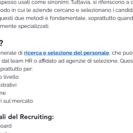
pesso usati come sinonimi. Tuttavia, si riferiscono a 
odo in cui le aziende cercano e selezionano i candida
 questi due metodi è fondamentale, soprattutto quand
tamente specializzati.
?
enerale di 
ricerca e selezione del personale
, che può
dal team HR o affidato ad agenzie di selezione. Ques
prattutto per:
 livello
trativi
ume
vi sul mercato
ali del Recruiting:
board