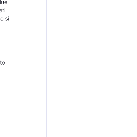
due 
ti. 
o si 
 
to 