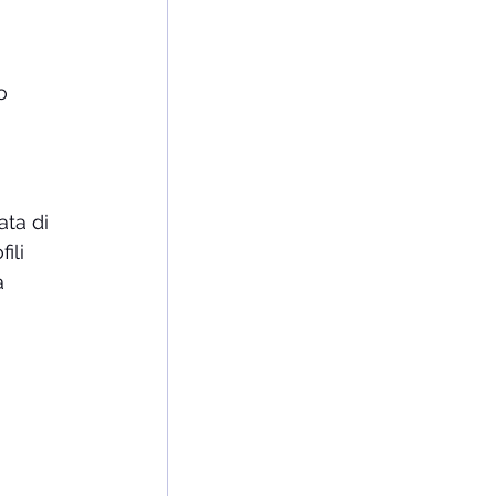
o 
ata di 
ili 
a 