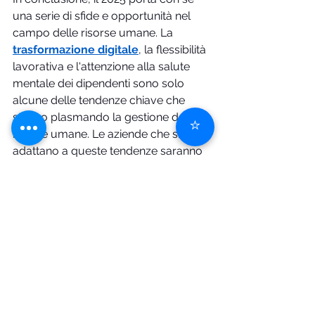
una serie di sfide e opportunità nel 
campo delle risorse umane. La 
trasformazione digitale
, la flessibilità 
lavorativa e l'attenzione alla salute 
mentale dei dipendenti sono solo 
alcune delle tendenze chiave che 
stanno plasmando la gestione delle 
⭐
risorse umane. Le aziende che si 
adattano a queste tendenze saranno 
meglio posizionate per attirare, 
sviluppare e trattenere il talento 
necessario per il successo futuro.
Contatti
gestione risorse umane
Gestione Risorse Umane