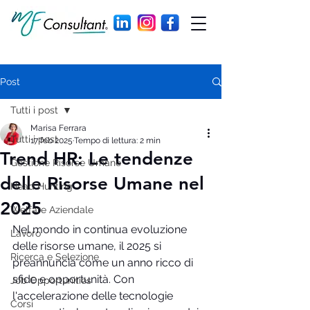
Post
Tutti i post
Marisa Ferrara
Tutti i post
17 feb 2025
Tempo di lettura: 2 min
Trend HR: Le tendenze
Gestione Risorse Umane
delle Risorse Umane nel
Head Hunting
2025
Welfare Aziendale
Nel mondo in continua evoluzione 
Lavoro
delle risorse umane, il 2025 si 
Ricerca e Selezione
preannuncia come un anno ricco di 
sfide e opportunità. Con 
Job Opportunities
l'accelerazione delle tecnologie 
Corsi